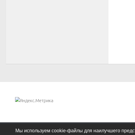
Мы используем cookie-файлы для наилучшего предст
Сайт Елены Падом - педагога - психолога © 2026. Все пра